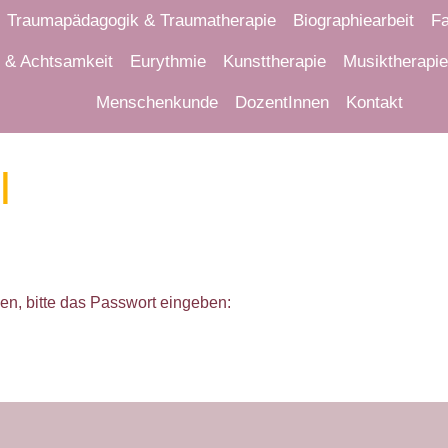
Traumapädagogik & Traumatherapie
Biographiearbeit
Fa
n & Achtsamkeit
Eurythmie
Kunsttherapie
Musiktherapie
Menschenkunde
DozentInnen
Kontakt
I
en, bitte das Passwort eingeben: